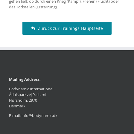
gehen ließ; ob durch einen Krieg (Kampf), Fliehen (Flucht) oder
das Todstellen (Erstarrung).
Zurück zur Trainings-Hauptseite
Mailing Address:
Bodynamic International
Ådalsparkvej 9, st. mf.
Hørsholm, 2970
Denmark
E-mail: info@bodynamic.dk